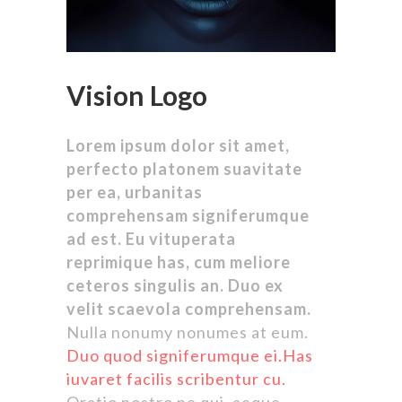
Vision Logo
Lorem ipsum dolor sit amet,
perfecto platonem suavitate
per ea, urbanitas
comprehensam signiferumque
ad est. Eu vituperata
reprimique has, cum meliore
ceteros singulis an. Duo ex
velit scaevola comprehensam.
Nulla nonumy nonumes at eum.
Duo quod signiferumque ei.Has
iuvaret facilis scribentur cu.