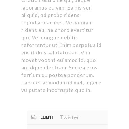
Oratio nostro ne qui, aeque
laboramus eu vim. Ea his veri
aliquid, ad probo ridens
repudiandae mel. Vel veniam
ridens eu, ne choro evertitur
qui. Vel congue debitis
referrentur ut.Enim perpetua id
vix. it duis salutatus an. Vim
movet vocent euismod id, quo
an idque electram. Sed ea eros
ferrium eu postea ponderum.
Laoreet admodum id mel, legere
vulputate incorrupte quo in.
Twister
CLIENT