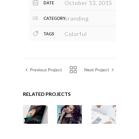
October 13, 2015
DATE
branding
CATEGORY
Colorful
TAGS
Previous Project
Next Project
RELATED PROJECTS
VISION
VISION
CONCISE
LOGO
LOGO
CREATIVITY