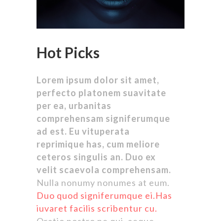
Hot Picks
Lorem ipsum dolor sit amet,
perfecto platonem suavitate
per ea, urbanitas
comprehensam signiferumque
ad est. Eu vituperata
reprimique has, cum meliore
ceteros singulis an. Duo ex
velit scaevola comprehensam.
Nulla nonumy nonumes at eum.
Duo quod signiferumque ei.Has
iuvaret facilis scribentur cu.