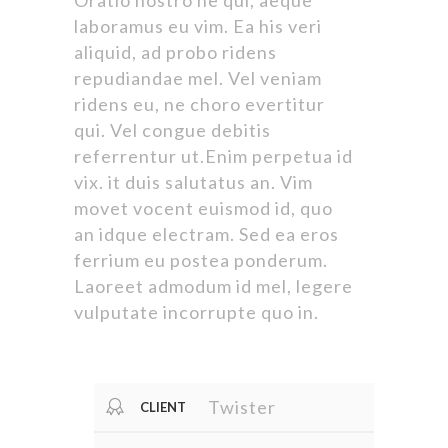
Oratio nostro ne qui, aeque
laboramus eu vim. Ea his veri
aliquid, ad probo ridens
repudiandae mel. Vel veniam
ridens eu, ne choro evertitur
qui. Vel congue debitis
referrentur ut.Enim perpetua id
vix. it duis salutatus an. Vim
movet vocent euismod id, quo
an idque electram. Sed ea eros
ferrium eu postea ponderum.
Laoreet admodum id mel, legere
vulputate incorrupte quo in.
Twister
CLIENT