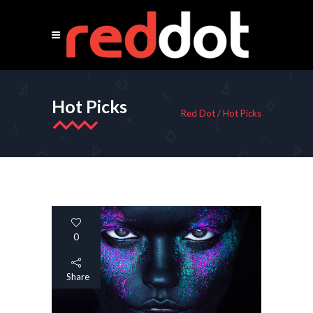
Hot Picks
Red Dot
/
Hot Picks
0
Share